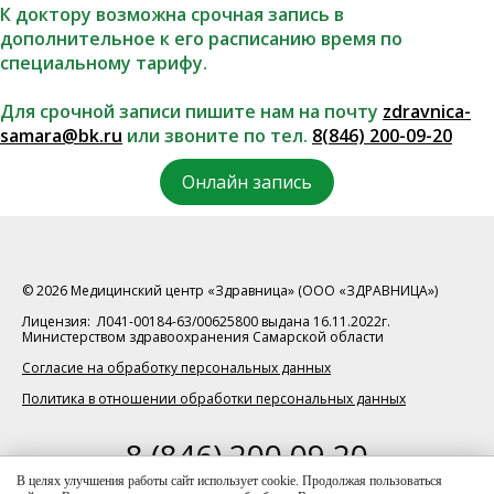
К доктору возможна срочная запись в
дополнительное к его расписанию время по
специальному тарифу.
Для срочной записи пишите нам на почту
zdravnica-
samara@bk.ru
или звоните по тел.
8(846) 200-09-20
Онлайн запись
© 2026 Медицинский центр «Здравница» (ООО «ЗДРАВНИЦА»)
Лицензия: Л041-00184-63/00625800 выдана 16.11.2022г.
Министерством здравоохранения Самарской области
Согласие на обработку персональных данных
Политика в отношении обработки персональных данных
8 (846) 200 09 20
телефон для справок
В целях улучшения работы сайт использует cookie. Продолжая пользоваться