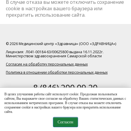
В случае отказа вы можете отключить сохранение
cookie в настройках вашего браузера или
прекратить использование сайта.
© 2026 Медицинский центр «Здравница» (ООО «ЗДРАВНИЦА»)
Лицензия: Л041-00184-63/00625800 выдана 16.11.2022г.
Министерством здравоохранения Самарской области
Согласие на обработку персональных данных
Политика в отношении обработки персональных данных
8 (846) 200 09 20
телефон для справок
В целях улучшения работы сайт использует cookie. Продолжая пользоваться
сайтом, Вы выражаете свое согласие на обработку Ваших статистических данных с
Данный интернет-ресурс носит исключительно
использованием метрических программ. В случае отказа вы можете отключить
информационный характер, и ни при каких условиях
сохранение cookie в настройках вашего браузера или прекратить использование
информация и цены, размещенные на сайте, не являются
сайта.
публичной офертой (ст. 437 ГК РФ)
Согласен